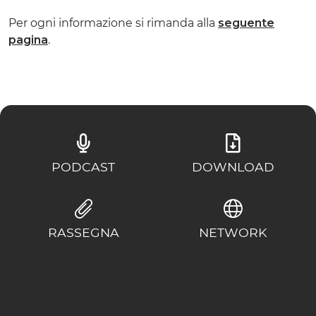
Per ogni informazione si rimanda alla
seguente
pagina
.
PODCAST
DOWNLOAD
RASSEGNA
NETWORK