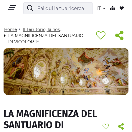
IT
Home
Il Territorio, la nostra casa - Visit Cuneese
LA MAGNIFICENZA DEL SANTUARIO
DI VICOFORTE
IT
TERRITORIO
OUTDOOR
LA MAGNIFICENZA DEL
CULTURA
SANTUARIO DI
NATURA E BENESSERE