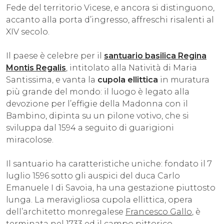
Fede del territorio Vicese, e ancora si distinguono,
accanto alla porta d’ingresso, affreschi risalenti al
XIV secolo.
Il paese è celebre per il
santuario basilica Regina
Montis Regalis
, intitolato alla Natività di Maria
Santissima, e vanta la
cupola ellittica
in muratura
più grande del mondo: il luogo è legato alla
devozione per l’effigie della Madonna con il
Bambino, dipinta su un pilone votivo, che si
sviluppa dal 1594 a seguito di guarigioni
miracolose.
Il santuario ha caratteristiche uniche: fondato il 7
luglio 1596 sotto gli auspici del duca Carlo
Emanuele I di Savoia, ha una gestazione piuttosto
lunga. La meravigliosa cupola ellittica, opera
dell’architetto monregalese
Francesco Gallo
, è
terminata nel 1733 ed il campo pittorico