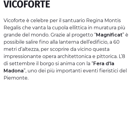
VICOFORTE
ESPERIENZE
Vicoforte è celebre per il santuario Regina Montis
EVENTI
Regalis che vanta la cupola ellittica in muratura più
OFFERTE
grande del mondo. Grazie al progetto “
Magnificat
” è
possibile salire fino alla lanterna dell’edificio, a 60
ACCOGLIENZA
metri d’altezza, per scoprire da vicino questa
impressionante opera architettonica e pittorica. L’8
di settembre il borgo si anima con la “
Fera d’la
Madona
”, uno dei più importanti eventi fieristici del
Piemonte.