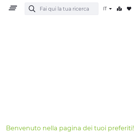
IT
IT
TERRITORIO
OUTDOOR
CULTURA
Benvenuto nella pagina dei tuoi preferiti!
NATURA E BENESSERE