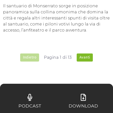
Il santuario di Monserrato sorge in posizione
panoramica sulla collina omonima che domina la
città e regala altri interessanti spunti di visita oltre
al santuario, come i piloni votivi lungo la via di
accesso, l’anfiteatro e il parco avventura.
Pagina 1 di 13
Indietro
Avanti
PODCAST
DOWNLOAD