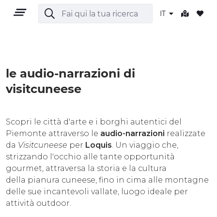
IT
le audio-narrazioni di
IT
visitcuneese
Scopri le città d'arte e i borghi autentici del
Piemonte attraverso le
audio-narrazioni
realizzate
TERRITORIO
da
Visitcuneese
per
Loquis
. Un viaggio che,
strizzando l'occhio alle tante opportunità
OUTDOOR
gourmet, attraversa la storia e la cultura
della pianura cuneese, fino in cima alle montagne
CULTURA
delle sue incantevoli vallate, luogo ideale per
attività outdoor.
NATURA E BENESSERE