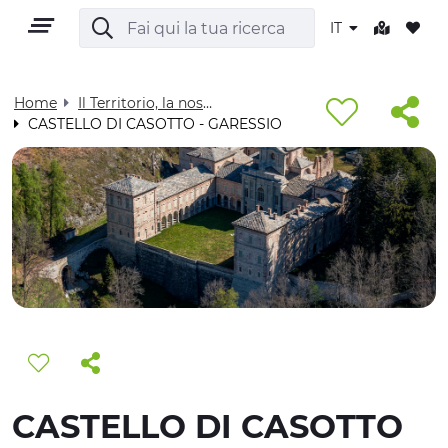
IT
Home
Il Territorio, la nostra casa - Visit Cuneese
CASTELLO DI CASOTTO - GARESSIO
IT
TERRITORIO
OUTDOOR
CULTURA
CASTELLO DI CASOTTO
NATURA E BENESSERE