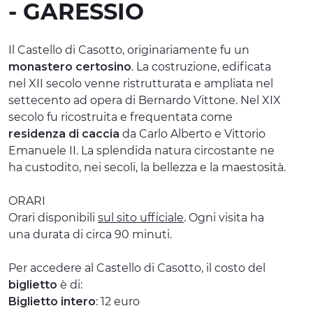
- GARESSIO
ESPERIENZE
EVENTI
Il Castello di Casotto, originariamente fu un
monastero certosino
. La costruzione, edificata
OFFERTE
nel XII secolo venne ristrutturata e ampliata nel
settecento ad opera di Bernardo Vittone. Nel XIX
ACCOGLIENZA
secolo fu ricostruita e frequentata come
residenza di caccia
da Carlo Alberto e Vittorio
Emanuele II. La splendida natura circostante ne
ha custodito, nei secoli, la bellezza e la maestosità.
ORARI
Orari disponibili
sul sito ufficiale
. Ogni visita ha
una durata di circa 90 minuti.
Per accedere al Castello di Casotto, il costo del
biglietto
è di:
Biglietto intero
: 12 euro