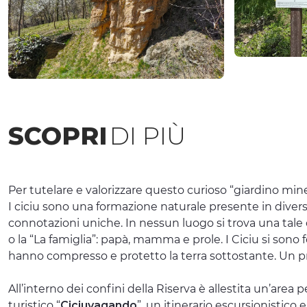
SCOPRI
DI PIÙ
Per tutelare e valorizzare questo curioso “giardino min
I ciciu sono una formazione naturale presente in dive
connotazioni uniche. In nessun luogo si trova una tale c
o la “La famiglia”: papà, mamma e prole. I Ciciu si sono
hanno compresso e protetto la terra sottostante. Un pr
All’interno dei confini della Riserva è allestita un’area 
turistico “
Ciciuvagando
”, un
itinerario escursionistico
e 