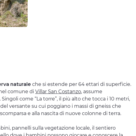
erva naturale
che si estende per 64 ettari di superficie.
, nel comune di
Villar San Costanzo
, assume
ngoli come “La torre”, il più alto che tocca i 10 metri,
a del versante su cui poggiano i massi di gneiss che
comparsa e alla nascita di nuove colonne di terra.
bini, pannelli sulla vegetazione locale, il sentiero
o Bello dove i bambini possono giocare e conoscere la