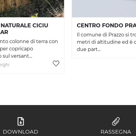
 NATURALE CICIU
CENTRO FONDO PR
LAR
Il comune di Prazzo si tr
nto colonne di terra con
metri di altitudine ed è d
per copricapo
due part...
 sul versant...
orghi
DOWNLOAD
RASSEGNA