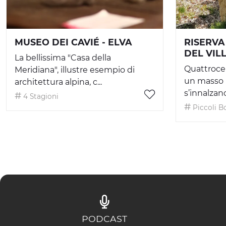
MUSEO DEI CAVIÉ - ELVA
RISERVA
DEL VIL
La bellissima "Casa della
Quattroce
Meridiana", illustre esempio di
un masso 
architettura alpina, c...
s’innalzano
4 Stagioni
Piccoli B
PODCAST