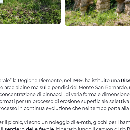
erale” la Regione Piemonte, nel 1989, ha istituito una
Ris
rse aree alpine ma sulle pendici del Monte San Bernardo
oncentrazione di pinnacoli, di varia forma e dimensione. Si
 formati per un processo di erosione superficiale selettiv
ocesso in continua evoluzione che nel tempo porta alla s
per il picnic, vi sono un noleggio di e-mtb, giochi per i bam
il
sentiero delle favole
, itinerario lungo il canyon di ri