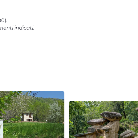
0).
menti indicati.