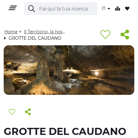
IT
Home
Il Territorio, la nostra casa - Visit Cuneese
GROTTE DEL CAUDANO
IT
TERRITORIO
OUTDOOR
CULTURA
GROTTE DEL CAUDANO
NATURA E BENESSERE