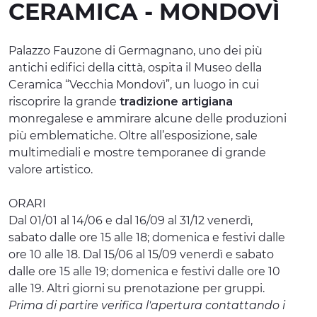
CERAMICA - MONDOVÌ
ESPERIENZE
EVENTI
Palazzo Fauzone di Germagnano, uno dei più
antichi edifici della città, ospita il Museo della
OFFERTE
Ceramica “Vecchia Mondovì”, un luogo in cui
riscoprire la grande
tradizione artigiana
ACCOGLIENZA
monregalese e ammirare alcune delle produzioni
più emblematiche. Oltre all’esposizione, sale
multimediali e mostre temporanee di grande
valore artistico.
ORARI
Dal 01/01 al 14/06 e dal 16/09 al 31/12 venerdì,
sabato dalle ore 15 alle 18; domenica e festivi dalle
ore 10 alle 18. Dal 15/06 al 15/09 venerdì e sabato
dalle ore 15 alle 19; domenica e festivi dalle ore 10
alle 19. Altri giorni su prenotazione per gruppi.
Prima di partire verifica l'apertura contattando i