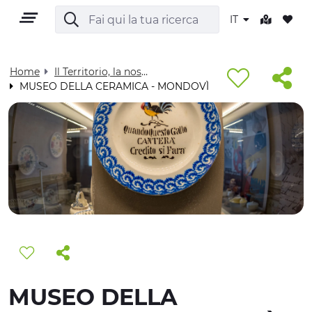
IT
Home
Il Territorio, la nostra casa - Visit Cuneese
MUSEO DELLA CERAMICA - MONDOVÌ
IT
TERRITORIO
OUTDOOR
CULTURA
MUSEO DELLA
NATURA E BENESSERE