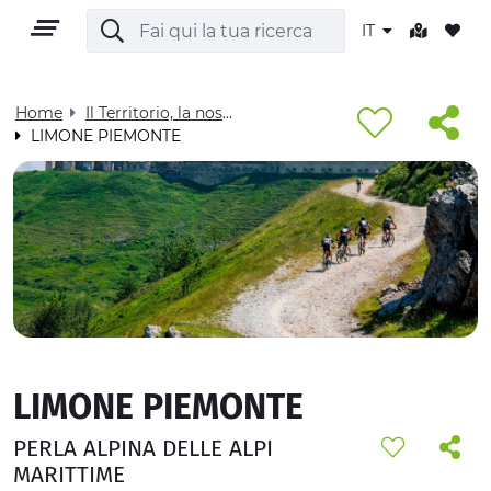
IT
Home
Il Territorio, la nostra casa - Visit Cuneese
LIMONE PIEMONTE
IT
TERRITORIO
OUTDOOR
LIMONE PIEMONTE
CULTURA
PERLA ALPINA DELLE ALPI
NATURA E BENESSERE
MARITTIME