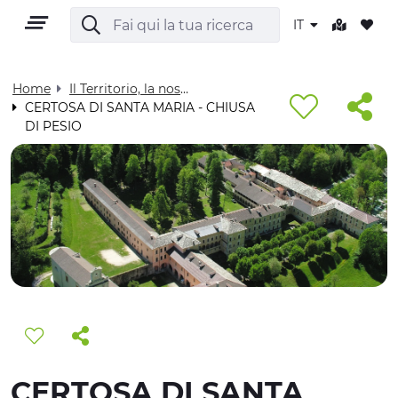
IT
Home
Il Territorio, la nostra casa - Visit Cuneese
CERTOSA DI SANTA MARIA - CHIUSA
DI PESIO
IT
TERRITORIO
OUTDOOR
CULTURA
NATURA E BENESSERE
CERTOSA DI SANTA