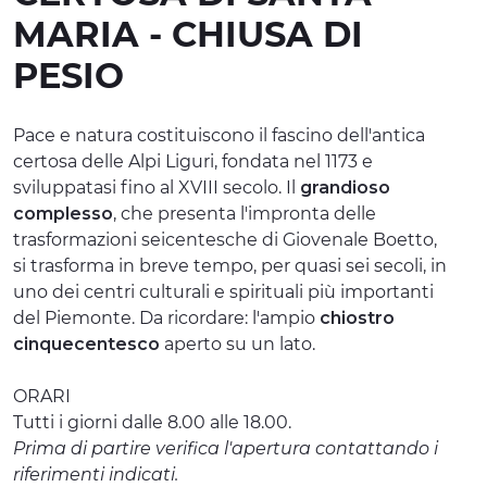
MARIA - CHIUSA DI
ESPERIENZE
PESIO
EVENTI
OFFERTE
Pace e natura costituiscono il fascino dell'antica
certosa delle Alpi Liguri, fondata nel 1173 e
ACCOGLIENZA
sviluppatasi fino al XVIII secolo. Il
grandioso
complesso
, che presenta l'impronta delle
trasformazioni seicentesche di Giovenale Boetto,
si trasforma in breve tempo, per quasi sei secoli, in
uno dei centri culturali e spirituali più importanti
del Piemonte. Da ricordare: l'ampio
chiostro
cinquecentesco
aperto su un lato.
ORARI
Tutti i giorni dalle 8.00 alle 18.00.
Prima di partire verifica l'apertura contattando i
riferimenti indicati.