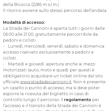
della Bicocca (2285 m s.l.m.).
Il ritorno avviene sullo stesso percorso dell'andata.
Modalità di accesso:
La Strada dei Cannoni è aperta tutti i giorni dalle
06.00 alle 21.00, gratuitamente percorribile da
pedoni e ciclisti.
• Lunedì, mercoledì, venerdì, sabato e domenica:
accesso riservato
esclusivamente
a pedoni e
ciclisti.
• Martedì e giovedì: apertura
anche
ai mezzi
motorizzati (auto, moto e quad): per questi è
obbligatorio acquistare un ticket online dal sito
ufficiale
www.stradadeicannoni.it
. Non è presente
un casello o punto di accesso, ma si deve poter
esporre la ricevuta del biglietto in caso di
controllo lungo il percorso. Il
regolamento
per
l’accesso e il transito della Strada dei Cannoni è