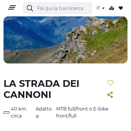
IT
IT
LA STRADA DEI
TERRITORIO
CANNONI
OUTDOOR
40 km
Adatto
MTB full/front o E-bike
CULTURA
circa
a:
front/full
NATURA E BENESSERE