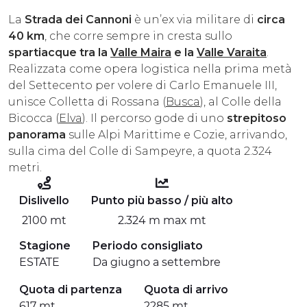
ESPERIENZE
La
Strada dei Cannoni
è un’ex via militare di
circa
40 km
, che corre sempre in cresta sullo
EVENTI
spartiacque tra la
Valle Maira
e la
Valle Varaita
.
Realizzata come opera logistica nella prima metà
OFFERTE
del Settecento per volere di Carlo Emanuele III,
unisce Colletta di Rossana (
Busca
), al Colle della
ACCOGLIENZA
Bicocca (
Elva
). Il percorso gode di uno
strepitoso
panorama
sulle Alpi Marittime e Cozie, arrivando,
sulla cima del Colle di Sampeyre, a quota 2.324
metri.
Dislivello
Punto più basso / più alto
2100 mt
2.324 m max mt
Stagione
Periodo consigliato
ESTATE
Da giugno a settembre
Quota di partenza
Quota di arrivo
617 mt
2285 mt