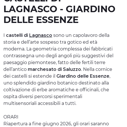
LAGNASCO - GIARDINO
ESPERIENZE
DELLE ESSENZE
EVENTI
OFFERTE
I
castelli di
Lagnasco
sono un capolavoro della
storia e dell’arte sospeso tra gotico ed età
ACCOGLIENZA
moderna. La geometria complessa dei fabbricati
contrassegna uno degli angoli più suggestivi del
paesaggio piemontese, fatto delle fertili terre
dell’antico
marchesato di Saluzzo
. Nella cornice
dei castelli si estende il
Giardino delle Essenze
,
uno splendido giardino botanico destinato alla
coltivazione di erbe aromatiche e officinali, che
ospita diversi percorsi sperimentali
multisensoriali accessibili a tutti.
ORARI
Riapertura a fine giugno 2026, gli orari saranno