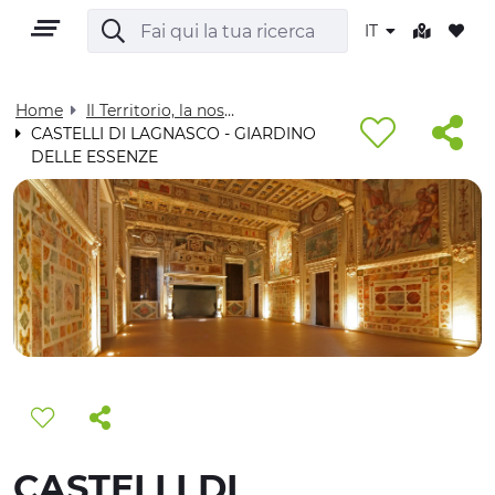
IT
Home
Il Territorio, la nostra casa - Visit Cuneese
CASTELLI DI LAGNASCO - GIARDINO
DELLE ESSENZE
IT
TERRITORIO
OUTDOOR
CULTURA
NATURA E BENESSERE
CASTELLI DI