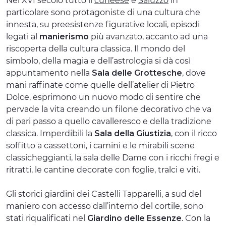
Nel XVI secolo tutto il
cuneese
e
Saluzzo
in
particolare sono protagoniste di una cultura che
innesta, su preesistenze figurative locali, episodi
legati al
manierismo
più avanzato, accanto ad una
riscoperta della cultura classica. Il mondo del
simbolo, della magia e dell’astrologia si dà così
appuntamento nella
Sala delle Grottesche
, dove
mani raffinate come quelle dell’atelier di Pietro
Dolce, esprimono un nuovo modo di sentire che
pervade la vita creando un filone decorativo che va
di pari passo a quello cavalleresco e della tradizione
classica. Imperdibili la
Sala della Giustizia
, con il ricco
soffitto a cassettoni, i camini e le mirabili scene
classicheggianti, la sala delle Dame con i ricchi fregi e
ritratti, le cantine decorate con foglie, tralci e viti.
Gli storici giardini dei Castelli Tapparelli, a sud del
maniero con accesso dall’interno del cortile, sono
stati riqualificati nel
Giardino delle Essenze
. Con la