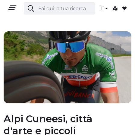
IT
IT
TERRITORIO
OUTDOOR
CULTURA
Alpi Cuneesi, città
d'arte e piccoli
NATURA E BENESSERE