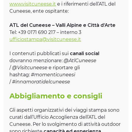
www.visitcuneese.it
e i riferimenti dell’ATL del
Cuneese, ente ospitante:
ATL del Cuneese – Valli Alpine e Città d’Arte
Tel: +39 0171 690 217 – interno 3
ufficiostampa@visitcuneese.it
I contenuti pubblicati sui
canali social
dovranno menzionare:
@AtlCuneese
/
@Visitcuneese
e riportare gli
hashtag:
#momenticuneesi
/
#innamoratidelcuneese
Abbigliamento e consigli
Gli aspetti organizzativi dei viaggi stampa sono
curati dall’Ufficio Accoglienza dell’ATL del
Cuneese. Per lo svolgimento di attività outdoor
sono richieste
capacità ed esperienza