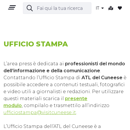
IT
IT
UFFICIO STAMPA
L’area press è dedicata ai
professionisti del mondo
dell’informazione e della comunicazione
.
Contattando l’Ufficio Stampa di
ATL del Cuneese
è
TERRITORIO
possibile accedere a contenuti testuali, fotografici
e video utili a giornalisti e redazioni. Per utilizzare
OUTDOOR
questi materiali scarica il
presente
modulo
, compilalo e trasmettilo all’indirizzo
CULTURA
ufficiostampa@
visitcuneese.it
.
NATURA E BENESSERE
L’Ufficio Stampa dell’ATL del Cuneese è a