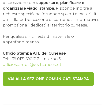
disposizione per
supportare, pianificare e
ESPERIENZE
organizzare viaggi stampa
. Risponde inoltre a
richieste specifiche fornendo spunti e materiali
EVENTI
utili alla pubblicazione di contenuti informativi e
promozionali dedicati al territorio cuneese.
OFFERTE
Per qualsiasi richiesta di materiale o
ACCOGLIENZA
approfondimento:
Ufficio Stampa ATL del Cuneese
Tel: +39 0171 690 217 – interno 3
ufficiostampa@visitcuneese.it
VAI ALLA SEZIONE COMUNICATI STAMPA