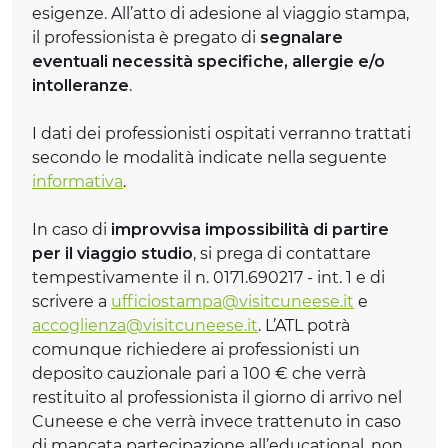
esigenze. All’atto di adesione al viaggio stampa,
il professionista è pregato di
segnalare
eventuali necessità specifiche, allergie e/o
intolleranze
.
I dati dei professionisti ospitati verranno trattati
secondo le modalità indicate nella seguente
informativa
.
In caso di
improvvisa impossibilità di partire
per il viaggio studio
, si prega di contattare
tempestivamente il n. 0171.690217 - int. 1 e di
scrivere a
ufficiostampa@v
isitcuneese.it
e
accoglienza@v
isitcuneese.it
. L’ATL potrà
comunque richiedere ai professionisti un
deposito cauzionale pari a 100 € che verrà
restituito al professionista il giorno di arrivo nel
Cuneese e che verrà invece trattenuto in caso
di mancata partecipazione all’educational, non