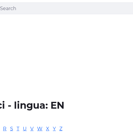
ci - lingua:
EN
R
S
T
U
V
W
X
Y
Z