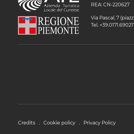
REA: CN-220627
Via Pascal, 7 (pia
Tel. +39.0171.69021
Credits
Cookie policy
Privacy Policy