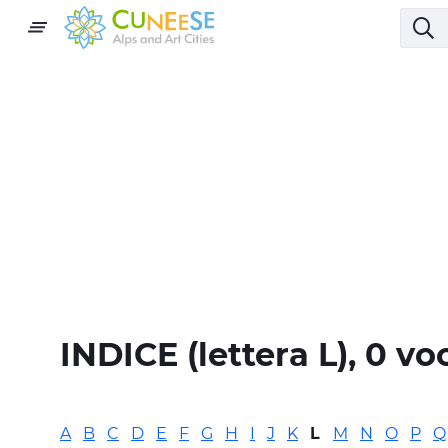
INDICE
(lettera
L
), 0 vo
A
B
C
D
E
F
G
H
I
J
K
L
M
N
O
P
Q