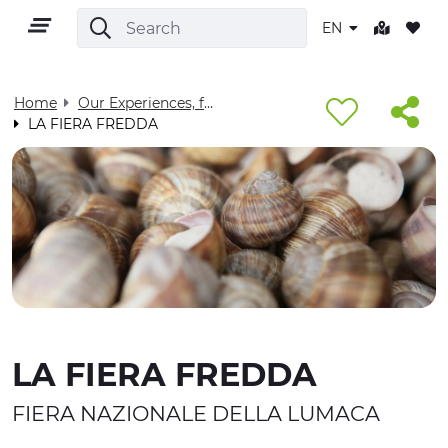
EN
Home
Our Experiences, for you - Visit Cuneese
LA FIERA FREDDA
EN
TERRITORY
OUTDOOR
LA FIERA FREDDA
CULTURE
FIERA NAZIONALE DELLA LUMACA
NATURE AND WELLNESS