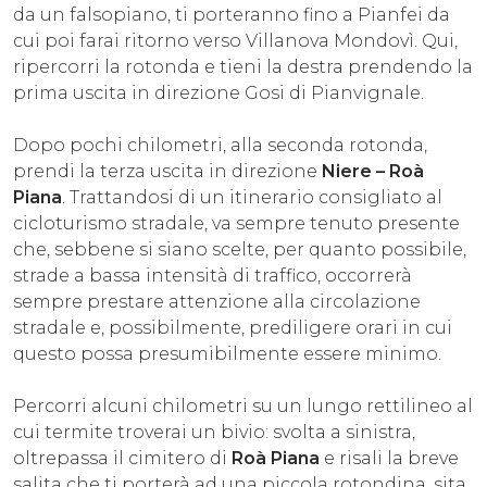
da un falsopiano, ti porteranno fino a Pianfei da
cui poi farai ritorno verso Villanova Mondovì. Qui,
ripercorri la rotonda e tieni la destra prendendo la
prima uscita in direzione Gosi di Pianvignale.
Dopo pochi chilometri, alla seconda rotonda,
prendi la terza uscita in direzione
Niere – Roà
Piana
. Trattandosi di un itinerario consigliato al
cicloturismo stradale, va sempre tenuto presente
che, sebbene si siano scelte, per quanto possibile,
strade a bassa intensità di traffico, occorrerà
sempre prestare attenzione alla circolazione
stradale e, possibilmente, prediligere orari in cui
questo possa presumibilmente essere minimo.
Percorri alcuni chilometri su un lungo rettilineo al
cui termite troverai un bivio: svolta a sinistra,
oltrepassa il cimitero di
Roà Piana
e risali la breve
salita che ti porterà ad una piccola rotondina, sita