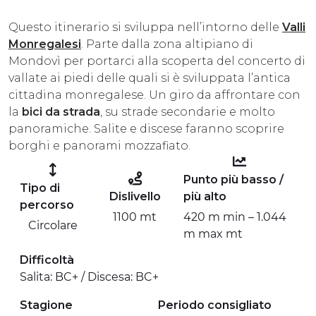
ESPERIENZE
Questo itinerario si sviluppa nell’intorno delle
Valli
Monregalesi
. Parte dalla zona altipiano di
EVENTI
Mondovì per portarci alla scoperta del concerto di
vallate ai piedi delle quali si è sviluppata l’antica
OFFERTE
cittadina monregalese. Un giro da affrontare con
la
bici da strada
, su strade secondarie e molto
ACCOGLIENZA
panoramiche. Salite e discese faranno scoprire
borghi e panorami mozzafiato.
Punto più basso /
Tipo di
Dislivello
più alto
percorso
1100 mt
420 m min – 1.044
Circolare
m max mt
Difficoltà
Salita: BC+ / Discesa: BC+
Stagione
Periodo consigliato