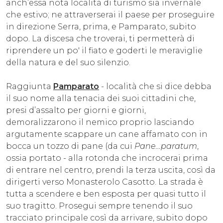
anch’essa nota località di turismo sia invernale
che estivo; ne attraverserai il paese per proseguire
in direzione Serra, prima, e Pamparato, subito
dopo. La discesa che troverai, ti permetterà di
riprendere un po' il fiato e goderti le meraviglie
della natura e del suo silenzio.
Raggiunta
Pamparato
- località che si dice debba
il suo nome alla tenacia dei suoi cittadini che,
presi d’assalto per giorni e giorni,
demoralizzarono il nemico proprio lasciando
argutamente scappare un cane affamato con in
bocca un tozzo di pane (da cui
Pane…paratum
,
ossia portato - alla rotonda che incrocerai prima
di entrare nel centro, prendi la terza uscita, così da
dirigerti verso Monasterolo Casotto. La strada è
tutta a scendere e ben esposta per quasi tutto il
suo tragitto. Prosegui sempre tenendo il suo
tracciato principale così da arrivare, subito dopo