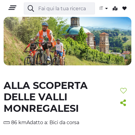
IT
IT
ALLA SCOPERTA
TERRITORIO
DELLE VALLI
OUTDOOR
MONREGALESI
CULTURA
86 km
Adatto a:
Bici da corsa
NATURA E BENESSERE