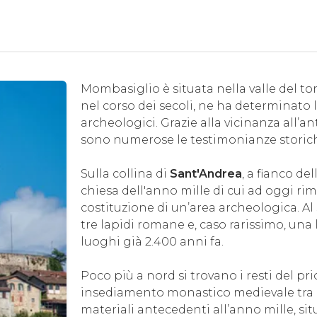
Mombasiglio è situata nella valle del to
nel corso dei secoli, ne ha determinato l
archeologici. Grazie alla vicinanza all’a
sono numerose le testimonianze storiche
Sulla collina di
Sant'Andrea
, a fianco del
chiesa dell'anno mille di cui ad oggi r
costituzione di un’area archeologica. Al
tre lapidi romane e, caso rarissimo, una
luoghi già 2.400 anni fa.
Poco più a nord si trovano i resti del pr
insediamento monastico medievale tra i
materiali antecedenti all’anno mille, sit