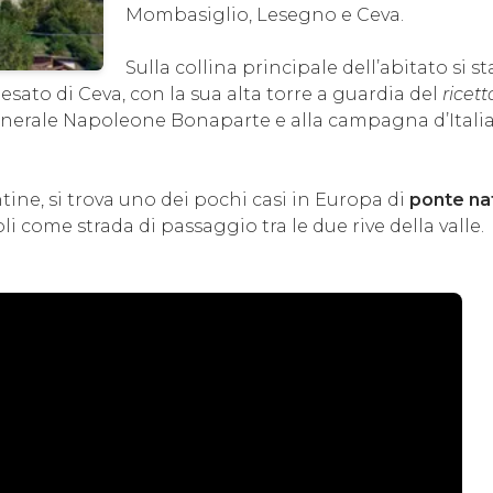
Mombasiglio, Lesegno e Ceva.
Sulla collina principale dell’abitato si 
esato di Ceva, con la sua alta torre a guardia del
ricett
enerale Napoleone Bonaparte e alla campagna d’Italia de
ntine, si trova uno dei pochi casi in Europa di
ponte na
i come strada di passaggio tra le due rive della valle.