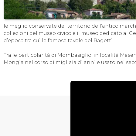
le meglio conservate del territorio dell’antico march
collezioni del museo civico e il museo dedicato al G
d’epoca tra cui le famose tavole del Bagetti.
Tra le particolarità di Mombasiglio, in località Mase
Mongia nel corso di migliaia di anni e usato nei secol