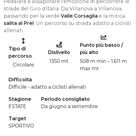
Pedalare e assaporare l'emozione di percorrere le
ESPERIENZE
strade del Giro d’Italia. Da Villanova a Villanova,
passando per la verde
Valle Corsaglia
e la mitica
EVENTI
salita al Prel
. Un percorso su strada adatto a ciclisti
allenati.
OFFERTE
Punto più basso /
Tipo di
ACCOGLIENZA
Dislivello
più alto
percorso
1350 mt
508 m min – 1.611 m
Circolare
max mt
Difficoltà
Difficile - adatto a ciclisti allenati
Stagione
Periodo consigliato
ESTATE
Da giugno a settembre
Target
SPORTIVO