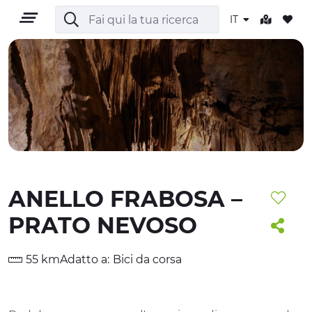
IT
IT
ANELLO FRABOSA –
TERRITORIO
PRATO NEVOSO
OUTDOOR
55 km
Adatto a:
Bici da corsa
CULTURA
NATURA E BENESSERE