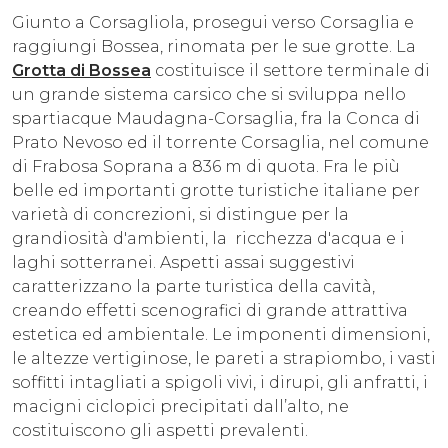
Giunto a Corsagliola, prosegui verso Corsaglia e
raggiungi Bossea, rinomata per le sue grotte. La
Grotta di Bossea
costituisce il settore terminale di
un grande sistema carsico che si sviluppa nello
spartiacque Maudagna-Corsaglia, fra la Conca di
Prato Nevoso ed il torrente Corsaglia, nel comune
di Frabosa Soprana a 836 m di quota. Fra le più
belle ed importanti grotte turistiche italiane per
varietà di concrezioni, si distingue per la
grandiosità d'ambienti, la ricchezza d'acqua e i
laghi sotterranei. Aspetti assai suggestivi
caratterizzano la parte turistica della cavità,
creando effetti scenografici di grande attrattiva
estetica ed ambientale. Le imponenti dimensioni,
le altezze vertiginose, le pareti a strapiombo, i vasti
soffitti intagliati a spigoli vivi, i dirupi, gli anfratti, i
macigni ciclopici precipitati dall’alto, ne
costituiscono gli aspetti prevalenti.