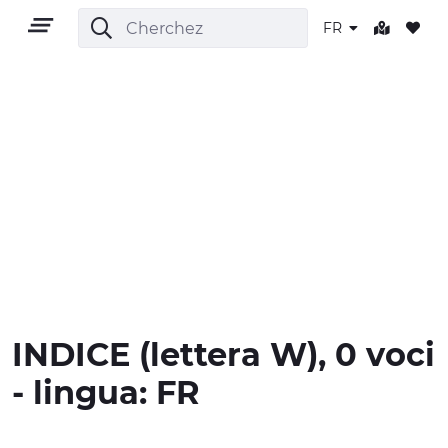
FR
FR
TERRITOIRE
PLEIN AIR
INDICE
(lettera
W
), 0 voci
CULTURE
- lingua:
FR
NATURE ET BIEN-ÊTRE