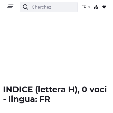
FR
FR
TERRITOIRE
PLEIN AIR
INDICE
(lettera
H
), 0 voci
CULTURE
- lingua:
FR
NATURE ET BIEN-ÊTRE