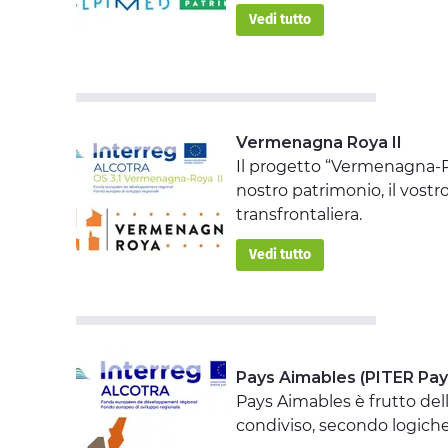
Vedi tutto
Vermenagna Roya II
Il progetto “Vermenagna-Ro
nostro patrimonio, il vostr
transfrontaliera.
Vedi tutto
Pays Aimables (PITER Pa
Pays Aimables è frutto del
condiviso, secondo logiche 