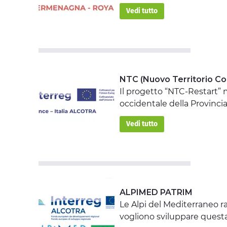
Vedi tutto
NTC (Nuovo Territorio Con
Il progetto “NTC-Restart” m
occidentale della Provincia
Vedi tutto
ALPIMED PATRIM
Le Alpi del Mediterraneo r
vogliono sviluppare questa 