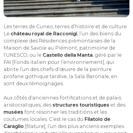
EXPÉRIENCES
ÉVÉNEMENTS
Les terres de Cuneo, terres d’histoire et de culture.
Le
château royal de Racconigi
, l’un des biens du
OFFERTE
complexe des Résidences piémontaises de la
ACCUEIL
Maison de Savoie au Piémont, patrimoine de
l’UNESCO, ou le
Castello della Manta
, géré par le
FAI [Fonds italien pour l’environnement], qui
abrite l’un des chefs-d’œuvre de la peinture
profane gothique tardive, la Sala Baronale, en
sont deux témoignages.
Aux côtés d’anciennes fortifications et de palais
aristocratiques, des
structures touristiques
et des
musées
font résonner les traditions et les
coutumes locales. C’est le cas du
Filatoio de
Caraglio
[filature], l’un des plus anciens exemples