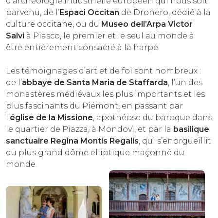
d’archéologie industrielle européen qui nous soit
parvenu, de l’
Espaci Occitan
de Dronero, dédié à la
culture occitane, ou du
Museo dell’Arpa Victor
Salvi
à Piasco, le premier et le seul au monde à
être entièrement consacré à la harpe.
Les témoignages d’art et de foi sont nombreux :
de l’
abbaye de Santa Maria de Staffarda
, l’un des
monastères médiévaux les plus importants et les
plus fascinants du Piémont, en passant par
l’
église de la Missione
, apothéose du baroque dans
le quartier de Piazza, à Mondovì, et par la
basilique
sanctuaire Regina Montis Regalis
, qui s’enorgueillit
du plus grand dôme elliptique maçonné du
monde.