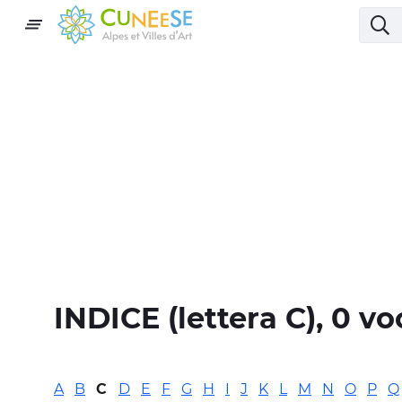
INDICE
(lettera
C
), 0 vo
A
B
C
D
E
F
G
H
I
J
K
L
M
N
O
P
Q