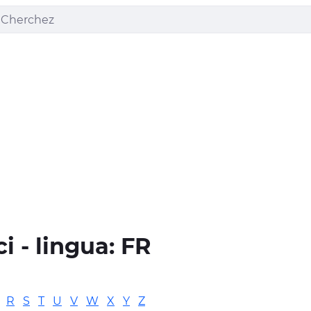
ci - lingua:
FR
R
S
T
U
V
W
X
Y
Z