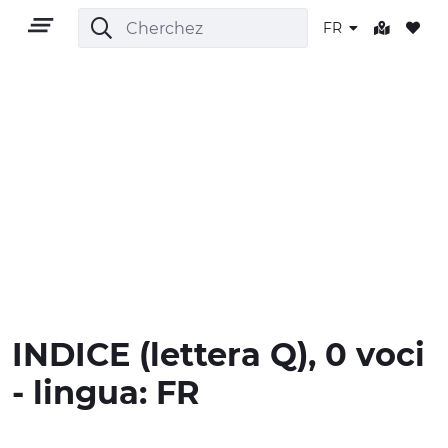
FR
FR
TERRITOIRE
PLEIN AIR
INDICE
(lettera
Q
), 0 voci
CULTURE
- lingua:
FR
NATURE ET BIEN-ÊTRE