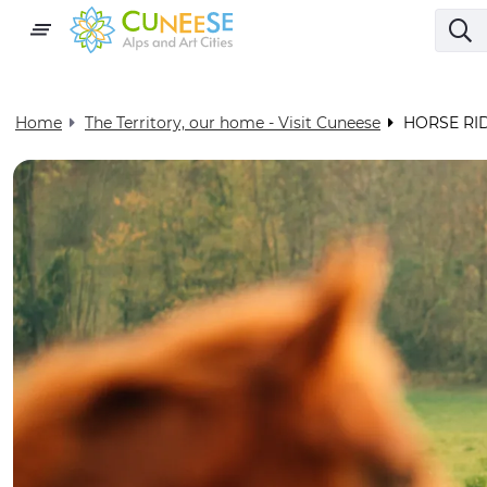
Home
The Territory, our home - Visit Cuneese
HORSE RI