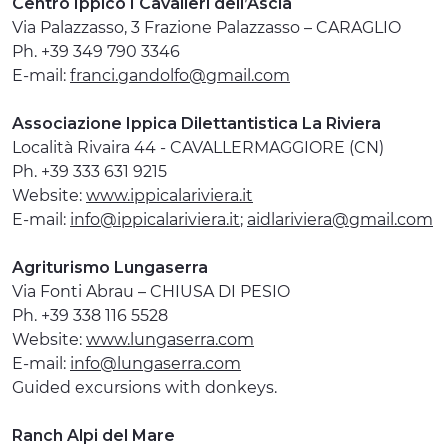
Centro Ippico I Cavalieri dell’Ascia
Via Palazzasso, 3 Frazione Palazzasso – CARAGLIO
Ph. +39 349 790 3346
E-mail:
franci.gandolfo@gmail.com
Associazione Ippica Dilettantistica La Riviera
Località Rivaira 44 - CAVALLERMAGGIORE (CN)
Ph. +39 333 631 9215
Website:
www.ippicalariviera.it
E-mail:
info@ippicalariviera.it
;
aidlariviera@gmail.com
Agriturismo Lungaserra
Via Fonti Abrau – CHIUSA DI PESIO
Ph. +39 338 116 5528
Website:
www.lungaserra.com
E-mail:
info@lungaserra.com
Guided excursions with donkeys.
Ranch Alpi del Mare