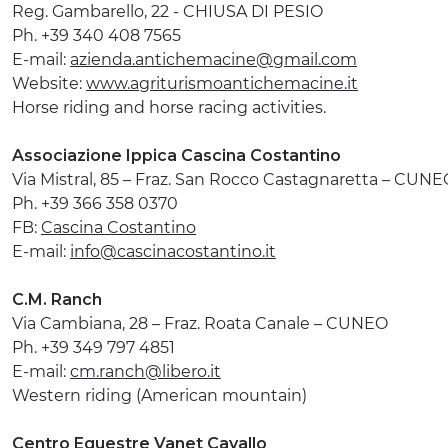
Reg. Gambarello, 22 - CHIUSA DI PESIO
Ph. +39 340 408 7565
E-mail:
azienda.antichemacine@gmail.com
Website:
www.agriturismoantichemacine.it
Horse riding and horse racing activities.
Associazione Ippica Cascina Costantino
Via Mistral, 85 – Fraz. San Rocco Castagnaretta – CUNE
Ph. +39 366 358 0370
FB:
Cascina Costantino
E-mail:
info@cascinacostantino.it
C.M. Ranch
Via Cambiana, 28 – Fraz. Roata Canale – CUNEO
Ph. +39 349 797 4851
E-mail:
cm.ranch@libero.it
Western riding (American mountain)
Centro Equestre Vanet Cavallo