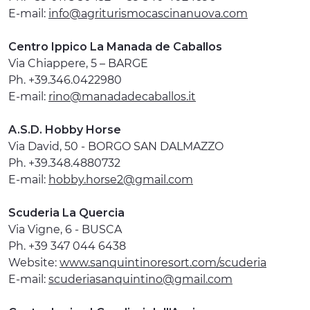
E-mail:
info@agriturismocascinanuova.com
Centro Ippico La Manada de Caballos
Via Chiappere, 5 – BARGE
Ph. +39.346.0422980
E-mail:
rino@manadadecaballos.it
A.S.D. Hobby Horse
Via David, 50 - BORGO SAN DALMAZZO
Ph. +39.348.4880732
E-mail:
hobby.horse2@gmail.com
Scuderia La Quercia
Via Vigne, 6 - BUSCA
Ph. +39 347 044 6438
Website:
www.sanquintinoresort.com/scuderia
E-mail:
scuderiasanquintino@gmail.com