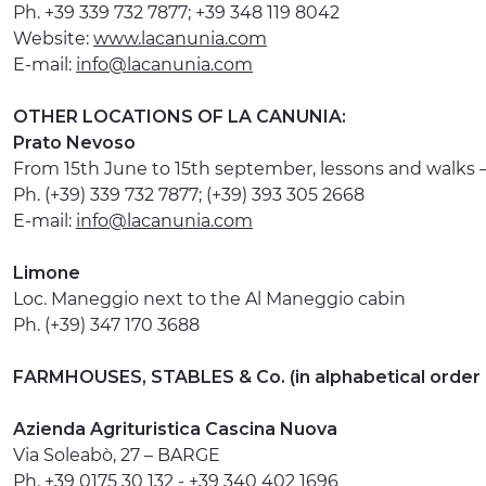
Ph. +39 339 732 7877; +39 348 119 8042
Website:
www.lacanunia.com
E-mail:
info@lacanunia.com
OTHER LOCATIONS OF LA CANUNIA:
Prato Nevoso
From 15th June to 15th september, lessons and walks
Ph. (+39) 339 732 7877; (+39) 393 305 2668
E-mail:
info@lacanunia.com
Limone
Loc. Maneggio next to the Al Maneggio cabin
Ph. (+39) 347 170 3688
FARMHOUSES, STABLES & Co. (in alphabetical order of
Azienda Agrituristica Cascina Nuova
Via Soleabò, 27 – BARGE
Ph. +39 0175 30 132 - +39 340 402 1696