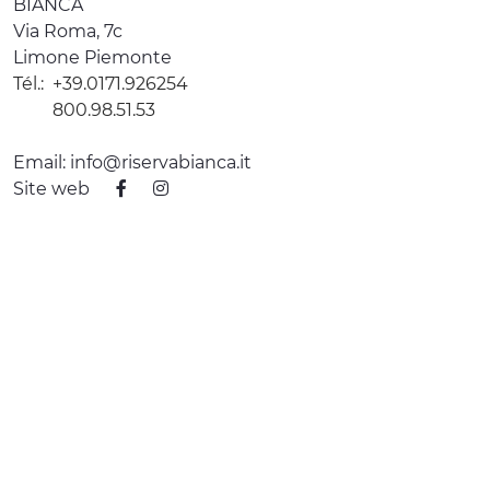
BIANCA
Via Roma, 7c
Limone Piemonte
Tél.:
+39.0171.926254
800.98.51.53
Email:
info@riservabianca.it
Site web