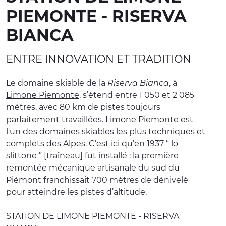
PIEMONTE - RISERVA
EXPÉRIENCES
BIANCA
ÉVÉNEMENTS
ENTRE INNOVATION ET TRADITION
OFFERTE
ACCUEIL
Le domaine skiable de la
Riserva Bianca
, à
Limone Piemonte
, s’étend entre 1 050 et 2 085
mètres, avec 80 km de pistes toujours
parfaitement travaillées. Limone Piemonte est
l'un des domaines skiables les plus techniques et
complets des Alpes. C’est ici qu’en 1937 “ lo
slittone ” [traîneau] fut installé : la première
remontée mécanique artisanale du sud du
Piémont franchissait 700 mètres de dénivelé
pour atteindre les pistes d’altitude.
STATION DE LIMONE PIEMONTE - RISERVA