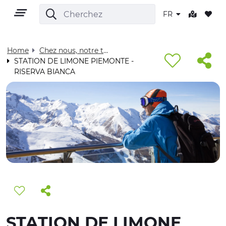
FR
Home
Chez nous, notre territoire - Visit Cuneese
STATION DE LIMONE PIEMONTE -
RISERVA BIANCA
FR
TERRITOIRE
PLEIN AIR
CULTURE
NATURE ET BIEN-ÊTRE
STATION DE LIMONE