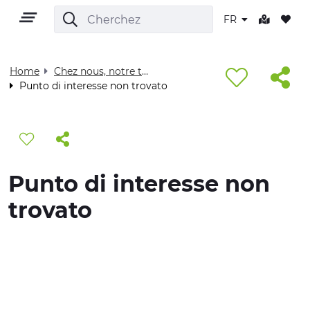
FR
Home
Chez nous, notre territoire - Visit Cuneese
Punto di interesse non trovato
FR
Punto di interesse non
TERRITOIRE
trovato
PLEIN AIR
CULTURE
NATURE ET BIEN-ÊTRE