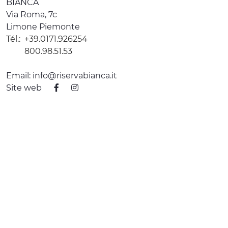
BIANCA
Via Roma, 7c
Limone Piemonte
Tél.:
+39.0171.926254
800.98.51.53
Email:
info@riservabianca.it
Site web