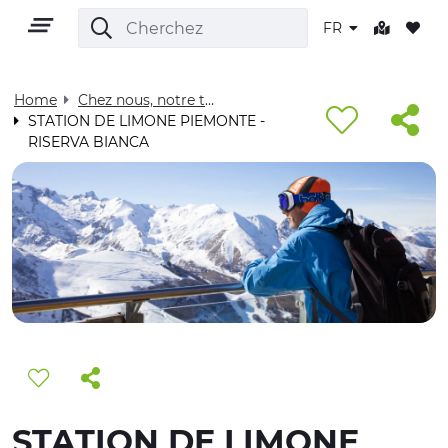
FR
Home
Chez nous, notre territoire - Visit Cuneese
STATION DE LIMONE PIEMONTE -
RISERVA BIANCA
FR
TERRITOIRE
PLEIN AIR
CULTURE
NATURE ET BIEN-ÊTRE
STATION DE LIMONE