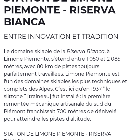
PIEMONTE - RISERVA
EXPÉRIENCES
BIANCA
ÉVÉNEMENTS
ENTRE INNOVATION ET TRADITION
OFFERTE
ACCUEIL
Le domaine skiable de la
Riserva Bianca
, à
Limone Piemonte
, s’étend entre 1 050 et 2 085
mètres, avec 80 km de pistes toujours
parfaitement travaillées. Limone Piemonte est
l'un des domaines skiables les plus techniques et
complets des Alpes. C’est ici qu’en 1937 “ lo
slittone ” [traîneau] fut installé : la première
remontée mécanique artisanale du sud du
Piémont franchissait 700 mètres de dénivelé
pour atteindre les pistes d’altitude.
STATION DE LIMONE PIEMONTE - RISERVA