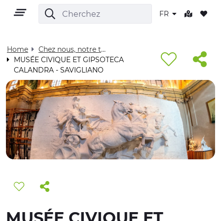
FR
Home
Chez nous, notre territoire - Visit Cuneese
MUSÉE CIVIQUE ET GIPSOTECA
CALANDRA - SAVIGLIANO
FR
TERRITOIRE
PLEIN AIR
CULTURE
NATURE ET BIEN-ÊTRE
MUSÉE CIVIQUE ET