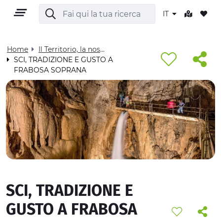
IT
Home
Il Territorio, la nostra casa - Visit Cuneese
SCI, TRADIZIONE E GUSTO A
FRABOSA SOPRANA
IT
TERRITORIO
OUTDOOR
SCI, TRADIZIONE E
CULTURA
GUSTO A FRABOSA
NATURA E BENESSERE