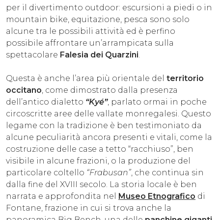
per il divertimento outdoor: escursioni a piedi o in
mountain bike, equitazione, pesca sono solo
alcune tra le possibili attività ed è perfino
possibile affrontare un’arrampicata sulla
spettacolare
Falesia dei Quarzini
.
Questa è anche l’area più orientale del
territorio
occitano
, come dimostrato dalla presenza
dell’antico dialetto
“Kyé”
, parlato ormai in poche
circoscritte aree delle vallate monregalesi. Questo
legame con la tradizione è ben testimoniato da
alcune peculiarità ancora presenti e vitali, come la
costruzione delle case a tetto “racchiuso”, ben
visibile in alcune frazioni, o la produzione del
particolare coltello
“Frabusan”
, che continua sin
dalla fine del XVIII secolo. La storia locale è ben
narrata e approfondita nel
Museo Etnografico
di
Fontane, frazione in cui si trova anche la
panoramica Big Bench, una delle
panchine giganti