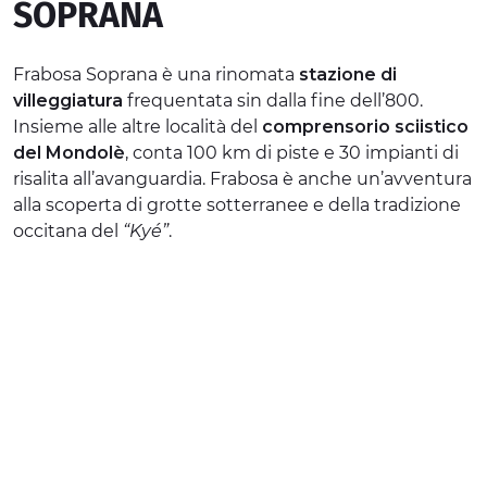
SOPRANA
ESPERIENZE
Frabosa Soprana è una rinomata
stazione di
EVENTI
villeggiatura
frequentata sin dalla fine dell’800.
OFFERTE
Insieme alle altre località del
comprensorio sciistico
del Mondolè
, conta 100 km di piste e 30 impianti di
ACCOGLIENZA
risalita all’avanguardia. Frabosa è anche un’avventura
alla scoperta di grotte sotterranee e della tradizione
occitana del
“Kyé”
.