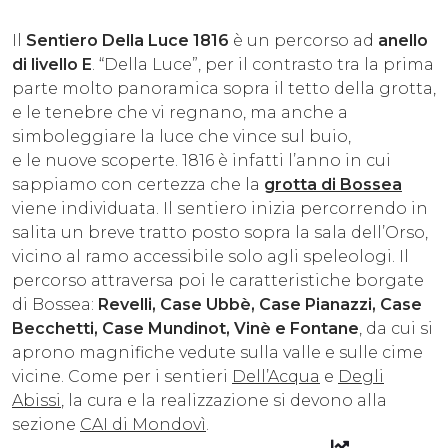
ESPERIENZE
Il
Sentiero Della Luce 1816
è un percorso ad
anello
di livello E
. “Della Luce”, per il contrasto tra la prima
EVENTI
parte molto panoramica sopra il tetto della grotta,
e le tenebre che vi regnano, ma anche a
OFFERTE
simboleggiare la luce che vince sul buio,
e le nuove scoperte. 1816 è infatti l’anno in cui
ACCOGLIENZA
sappiamo con certezza che la
grotta di Bossea
viene individuata. Il sentiero inizia percorrendo in
salita un breve tratto posto sopra la sala dell’Orso,
vicino al ramo accessibile solo agli speleologi. Il
percorso attraversa poi le caratteristiche borgate
di Bossea:
Revelli, Case Ubbè, Case Pianazzi, Case
Becchetti, Case Mundinot, Vinè e Fontane
, da cui si
aprono magnifiche vedute sulla valle e sulle cime
vicine. Come per i sentieri
Dell’Acqua
e
Degli
Abissi
, la cura e la realizzazione si devono alla
sezione
CAI di Mondovì
.