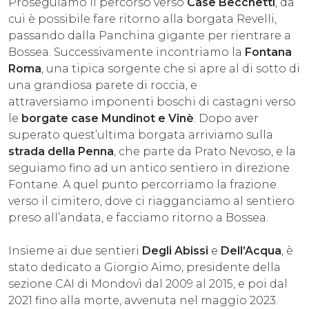
Proseguiamo il percorso verso
Case Becchetti
, da
cui è possibile fare ritorno alla borgata Revelli,
passando dalla Panchina gigante per rientrare a
Bossea. Successivamente incontriamo la
Fontana
Roma
, una tipica sorgente che si apre al di sotto di
una grandiosa parete di roccia, e
attraversiamo imponenti boschi di castagni verso
le
borgate case Mundinot e Vinè
. Dopo aver
superato quest’ultima borgata arriviamo sulla
strada della Penna
, che parte da Prato Nevoso, e la
seguiamo fino ad un antico sentiero in direzione
Fontane. A quel punto percorriamo la frazione
verso il cimitero, dove ci riagganciamo al sentiero
preso all’andata, e facciamo ritorno a Bossea.
Insieme ai due sentieri
Degli Abissi
e
Dell’Acqua
, è
stato dedicato a Giorgio Aimo, presidente della
sezione CAI di Mondovì dal 2009 al 2015, e poi dal
2021 fino alla morte, avvenuta nel maggio 2023.