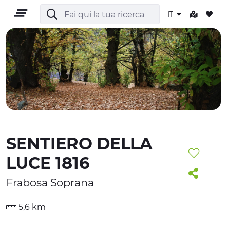
IT
IT
SENTIERO DELLA
TERRITORIO
LUCE 1816
OUTDOOR
Frabosa Soprana
CULTURA
5,6 km
NATURA E BENESSERE