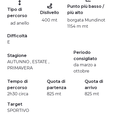
Punto più basso /
Tipo di
Dislivello
più alto
percorso
400 mt
borgata Mundinot
ad anello
1154 m mt
Difficoltà
E
Periodo
Stagione
consigliato
AUTUNNO , ESTATE ,
da marzo a
PRIMAVERA
ottobre
Tempo di
Quota di
Quota di
percorso
partenza
arrivo
2h30 circa
825 mt
825 mt
Target
SPORTIVO