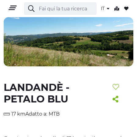
IT
IT
LANDANDÈ -
TERRITORIO
PETALO BLU
OUTDOOR
17 km
Adatto a:
MTB
CULTURA
NATURA E BENESSERE