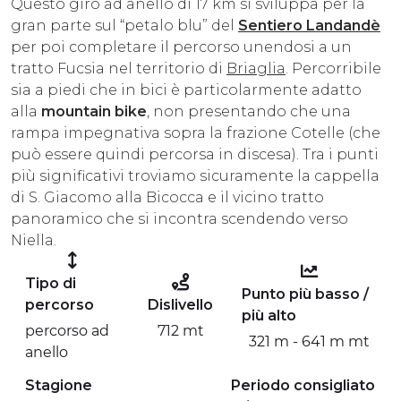
Questo giro ad anello di 17 km si sviluppa per la
ESPERIENZE
gran parte sul “petalo blu” del
Sentiero Landandè
per poi completare il percorso unendosi a un
EVENTI
tratto Fucsia nel territorio di
Briaglia
. Percorribile
sia a piedi che in bici è particolarmente adatto
OFFERTE
alla
mountain bike
, non presentando che una
rampa impegnativa sopra la frazione Cotelle (che
ACCOGLIENZA
può essere quindi percorsa in discesa). Tra i punti
più significativi troviamo sicuramente la cappella
di S. Giacomo alla Bicocca e il vicino tratto
panoramico che si incontra scendendo verso
Niella.
Tipo di
Punto più basso /
percorso
Dislivello
più alto
percorso ad
712 mt
321 m - 641 m mt
anello
Stagione
Periodo consigliato