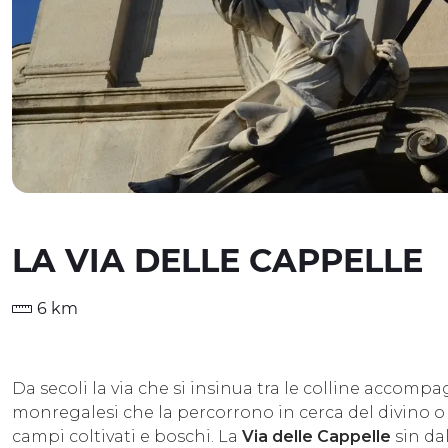
LA VIA DELLE CAPPELLE
6 km
Da secoli la via che si insinua tra le colline accomp
monregalesi che la percorrono in cerca del divino o
campi coltivati e boschi. La
Via delle Cappelle
sin dal