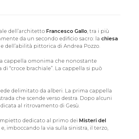
ale dell’architetto
Francesco Gallo
, tra i più
amente da un secondo edificio sacro: la
chiesa
me dell’abilità pittorica di Andrea Pozzo.
 la cappella omonima che nonostante
di “croce brachiale”. La cappella si può
iede delimitato da alberi. La prima cappella
a strada che scende verso destra. Dopo alcuni
edicata al ritrovamento di Gesù.
 tempietto dedicato al primo dei
Misteri del
 imboccando la via sulla sinistra, il terzo,