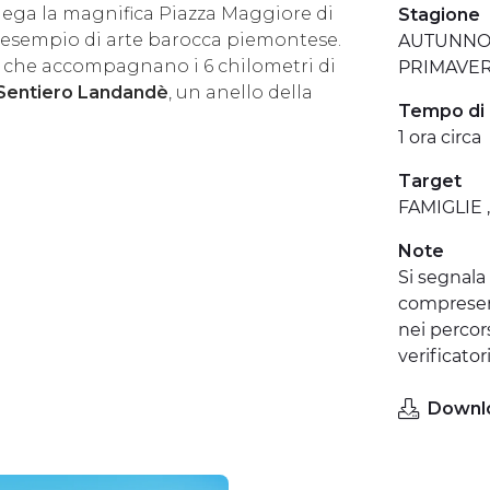
llega la magnifica Piazza Maggiore di
Stagione
o esempio di arte barocca piemontese.
AUTUNNO ,
e che accompagnano i 6 chilometri di
PRIMAVE
Sentiero Landandè
, un anello della
Tempo di
1 ora circa
Target
FAMIGLIE 
Note
Si segnala 
compresenz
nei percor
verificator
Downl