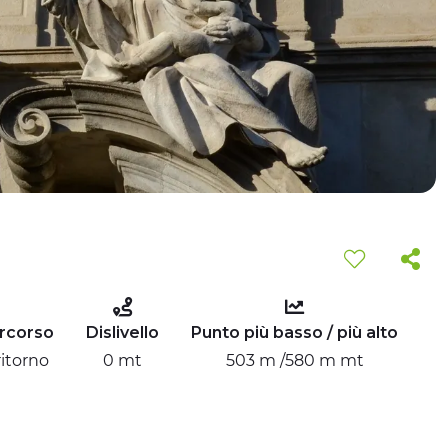
ercorso
Dislivello
Punto più basso / più alto
ritorno
0 mt
503 m /580 m mt