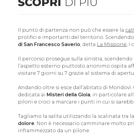
SCOPRI
DI PIÙ
Il punto di partenza non può che essere la
cat
prolifici e importanti del territorio. Scenden
di San Francesco Saverio
, detta
La Missione
, i
Il percorso prosegue sulla sinistra, scendendo s
l’aspetto esterno piuttosto anonimo ospita aff
visitare 7 giorni su 7 grazie al sistema di apert
Andando oltre si esce dall’abitato di Mondovì. 
dedicata ai
Misteri della Gioia
, in particolare a
piloni e croci a marcare i punti in cui si sare
Tagliamo la salita utilizzando la scalinata tra 
dolore
. Non è necessario camminare molto prima 
inframmezzato da un pilone.