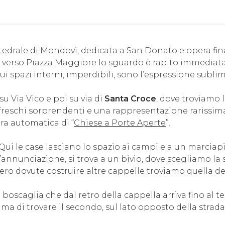
tedrale di Mondovì
, dedicata a San Donato e opera fin
do verso Piazza Maggiore lo sguardo è rapito immediat
 cui spazi interni, imperdibili, sono l’espressione subli
u Via Vico e poi su via di
Santa Croce
, dove troviamo
reschi sorprendenti e una rappresentazione rarissima 
ura automatica di “
Chiese a Porte Aperte
”.
Qui le case lasciano lo spazio ai campi e a un marciap
ll’annunciazione, si trova a un bivio, dove scegliamo l
bbero dovute costruire altre cappelle troviamo quella d
la boscaglia che dal retro della cappella arriva fino al
di trovare il secondo, sul lato opposto della strada e,