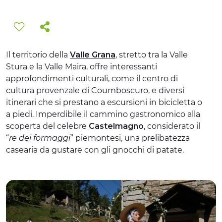
ESPERIENZE
EVENTI
Il territorio della
Valle Grana
, stretto tra la Valle
OFFERTE
Stura e la Valle Maira, offre interessanti
approfondimenti culturali, come il centro di
ACCOGLIENZA
cultura provenzale di Coumboscuro, e diversi
itinerari che si prestano a escursioni in bicicletta o
a piedi. Imperdibile il cammino gastronomico alla
scoperta del celebre
Castelmagno
, considerato il
“
re dei formaggi
” piemontesi, una prelibatezza
casearia da gustare con gli gnocchi di patate.