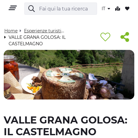
IT
Home
Esperienze turistiche - Visit Cuneese
VALLE GRANA GOLOSA: IL
CASTELMAGNO
IT
TERRITORIO
OUTDOOR
VALLE GRANA GOLOSA:
CULTURA
IL CASTELMAGNO
NATURA E BENESSERE