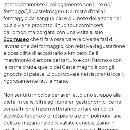
immediatamente il collegamento con il “
re dei
formaggi
”, il Castelmagno. Nel resto d’Italia il
formaggio dal sangue blu è più noto della zona nel
quale viene prodotto. Il tuo tour comincerà
dall’omonima borgata, con una visita al suo
Ecomuseo
che ti farà osservare le diverse fasi di
lavorazione del formaggio, con relativa degustazione
e possibilità di acquistarlo a km zero. Se il
matrimonio d’amore del tartufo è con l’uomo o con
la carne cruda, quello del Castelmagno è con gli
gnocchi di patate. Li puoi trovare nei ristoranti locali,
rigorosamente fatti a mano.
Non sentirti in colpa per aver fatto uno strappo alla
dieta. In valle, oltre agli itinerari gastronomici, ce ne
sono altri che ti permetteranno di fare un po’ di
attività all’aperto e di respirare a pieni polmoni l’aria
pulita e frizzantina delle vallate cuneesi. Zaino in
spalla e vai a visitare il borgo fantasma di
Narbona
.