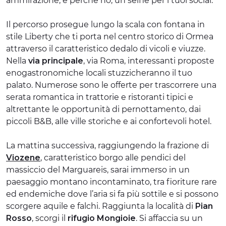
ammirazione, e perché no, un selfie per i tuoi social.
Il percorso prosegue lungo la scala con fontana in
stile Liberty che ti porta nel centro storico di Ormea
attraverso il caratteristico dedalo di vicoli e viuzze.
Nella
via principale
, via Roma, interessanti proposte
enogastronomiche locali stuzzicheranno il tuo
palato. Numerose sono le offerte per trascorrere una
serata romantica in trattorie e ristoranti tipici e
altrettante le opportunità di pernottamento, dai
piccoli B&B, alle ville storiche e ai confortevoli hotel.
La mattina successiva, raggiungendo la frazione di
Viozene
, caratteristico borgo alle pendici del
massiccio del Marguareis, sarai immerso in un
paesaggio montano incontaminato, tra fioriture rare
ed endemiche dove l’aria si fa più sottile e si possono
scorgere aquile e falchi. Raggiunta la località di
Pian
Rosso
, scorgi il
rifugio Mongioie
. Si affaccia su un