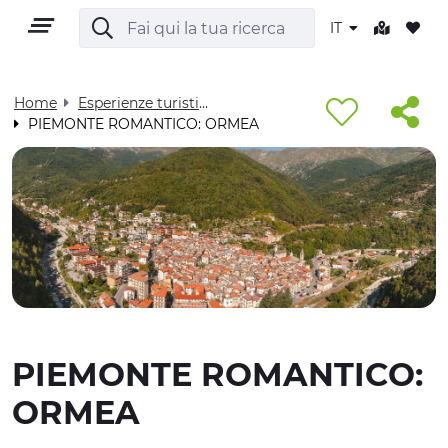
IT
Home
Esperienze turistiche - Visit Cuneese
PIEMONTE ROMANTICO: ORMEA
IT
TERRITORIO
OUTDOOR
PIEMONTE ROMANTICO:
CULTURA
ORMEA
NATURA E BENESSERE