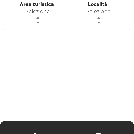
Area turistica
Località
ESPERIENZE
Seleziona
Seleziona
EVENTI
OFFERTE
ACCOGLIENZA