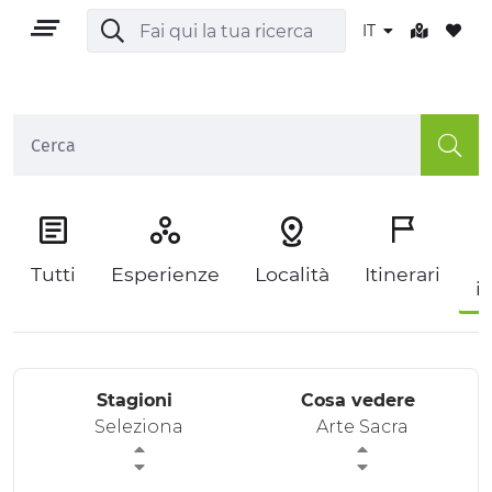
IT
IT
P
Tutti
Esperienze
Località
Itinerari
i
TERRITORIO
OUTDOOR
Stagioni
Cosa vedere
CULTURA
Seleziona
Arte Sacra
NATURA E BENESSERE