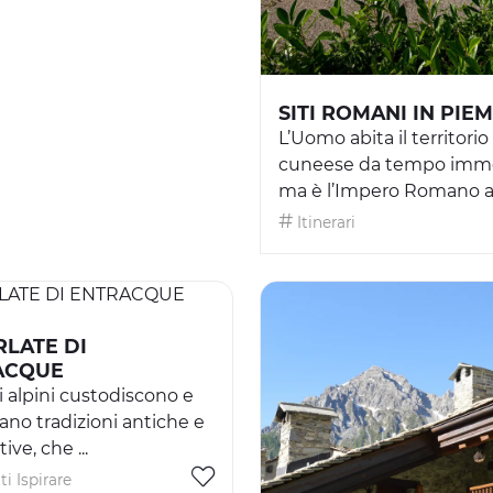
SITI ROMANI IN PIE
L’Uomo abita il territorio
cuneese da tempo imm
ma è l’Impero Romano a f
Itinerari
RLATE DI
ACQUE
i alpini custodiscono e
zano tradizioni antiche e
ve, che ...
i Ispirare