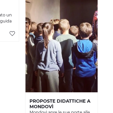
ato un
guida
PROPOSTE DIDATTICHE A
MONDOVÌ
Mondovì apre le sue porte alle