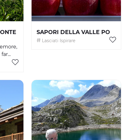
MONTE
SAPORI DELLA VALLE PO
Lasciati Ispirare
emore,
ar...