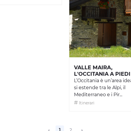
VALLE MAIRA,
L'OCCITANIA A PIEDI
L’Occitania è un’area ide
si estende tra le Alpi, il
Mediterraneo e i Pir...
Itinerari
1
«
2
»