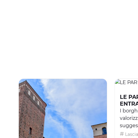
LE PA
ENTR
I borgh
valoriz
suggesti
Lasciat