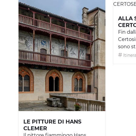
ALLA 
CERTO
Fin dal
Certosi
sono sta
Itinera
LE PITTURE DI HANS
CLEMER
Il pittore fiammingo Hans