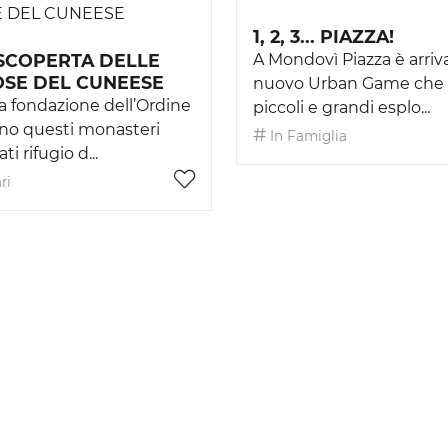
1, 2, 3... PIAZZA!
SCOPERTA DELLE
A Mondovì Piazza è arriv
SE DEL CUNEESE
nuovo Urban Game che 
la fondazione dell’Ordine
piccoli e grandi esplo...
no questi monasteri
In Famiglia
ti rifugio d...
ri