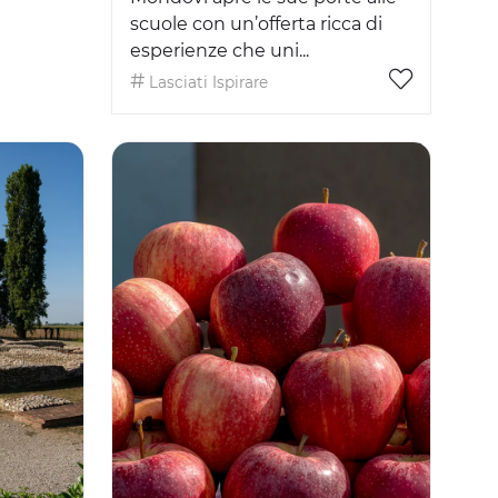
scuole con un’offerta ricca di
esperienze che uni...
Lasciati Ispirare