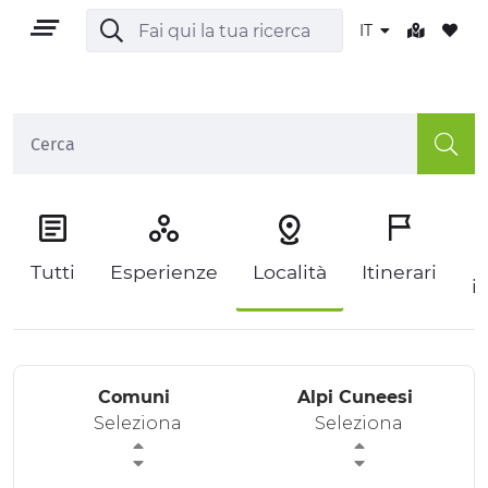
IT
IT
P
Tutti
Esperienze
Località
Itinerari
i
TERRITORIO
OUTDOOR
Comuni
Alpi Cuneesi
CULTURA
Seleziona
Seleziona
NATURA E BENESSERE