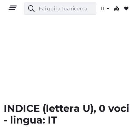
IT
IT
TERRITORIO
OUTDOOR
INDICE
(lettera
U
), 0 voci
CULTURA
- lingua:
IT
NATURA E BENESSERE