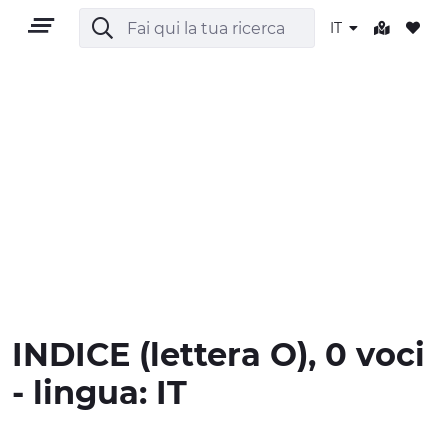
IT
IT
TERRITORIO
OUTDOOR
INDICE
(lettera
O
), 0 voci
CULTURA
- lingua:
IT
NATURA E BENESSERE