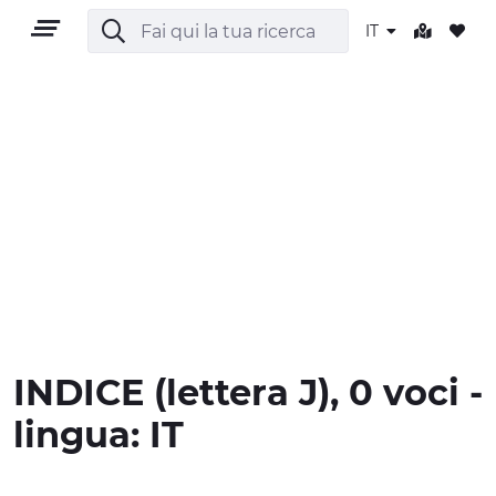
IT
IT
TERRITORIO
OUTDOOR
INDICE
(lettera
J
), 0 voci -
CULTURA
lingua:
IT
NATURA E BENESSERE