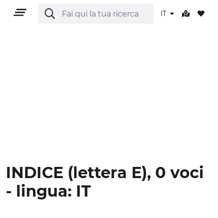
IT
IT
TERRITORIO
OUTDOOR
INDICE
(lettera
E
), 0 voci
CULTURA
- lingua:
IT
NATURA E BENESSERE