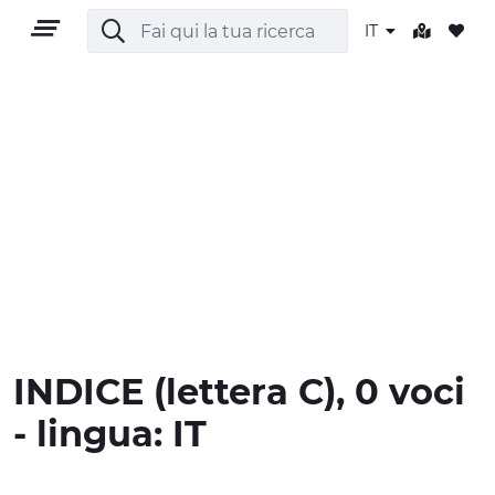
IT
IT
TERRITORIO
OUTDOOR
INDICE
(lettera
C
), 0 voci
CULTURA
- lingua:
IT
NATURA E BENESSERE