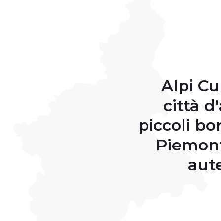
Alpi Cu
città d
piccoli bo
Piemont
aut