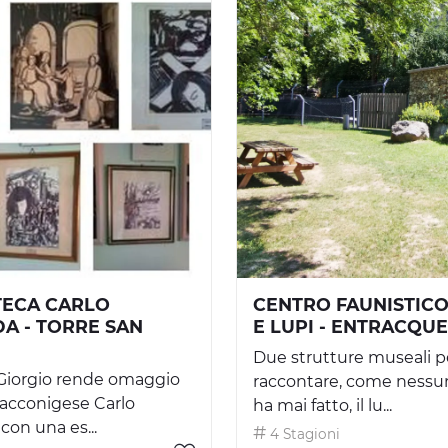
TECA CARLO
CENTRO FAUNISTICO
A - TORRE SAN
E LUPI - ENTRACQUE
Due strutture museali p
 Giorgio rende omaggio
raccontare, come nessuno
 racconigese Carlo
ha mai fatto, il lu...
on una es...
4 Stagioni