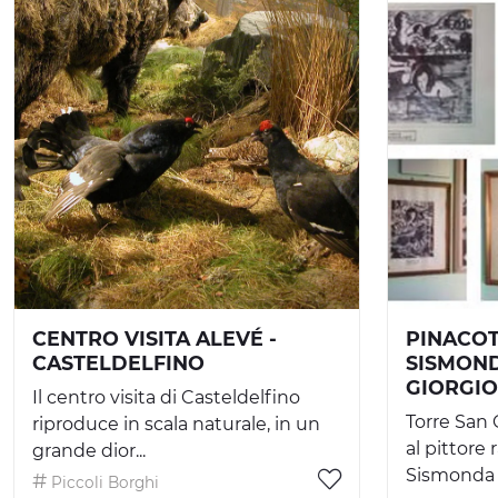
CENTRO VISITA ALEVÉ -
PINACO
CASTELDELFINO
SISMOND
GIORGIO
Il centro visita di Casteldelfino
Torre San
riproduce in scala naturale, in un
al pittore
grande dior...
Sismonda c
Piccoli Borghi