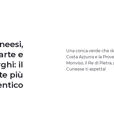
neesi,
Una conca verde che da T
'arte e
Costa Azzurra e la Prove
rghi:
il
Monviso, il Re di Pietra,
Cuneese ti aspetta!
e più
entico