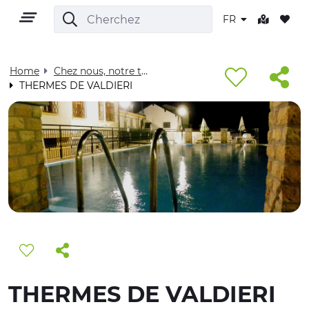
FR
Home
Chez nous, notre territoire - Visit Cuneese
THERMES DE VALDIERI
FR
TERRITOIRE
PLEIN AIR
CULTURE
THERMES DE VALDIERI
NATURE ET BIEN-ÊTRE