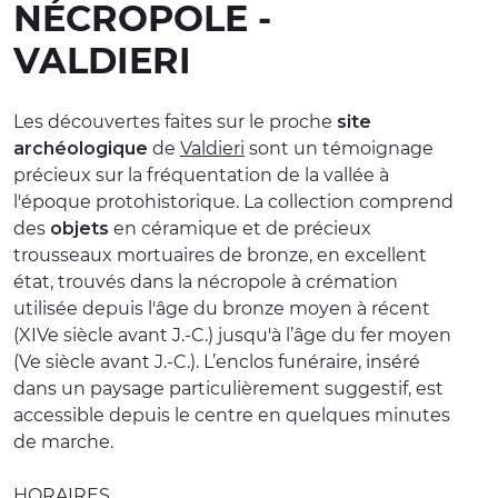
NÉCROPOLE -
EXPÉRIENCES
VALDIERI
ÉVÉNEMENTS
Les découvertes faites sur le proche
site
OFFERTE
archéologique
de
Valdieri
sont un témoignage
précieux sur la fréquentation de la vallée à
ACCUEIL
l'époque protohistorique. La collection comprend
des
objets
en céramique et de précieux
trousseaux mortuaires de bronze, en excellent
état, trouvés dans la nécropole à crémation
utilisée depuis l'âge du bronze moyen à récent
(XIVe siècle avant J.-C.) jusqu'à l’âge du fer moyen
(Ve siècle avant J.-C.). L’enclos funéraire, inséré
dans un paysage particulièrement suggestif, est
accessible depuis le centre en quelques minutes
de marche.
HORAIRES