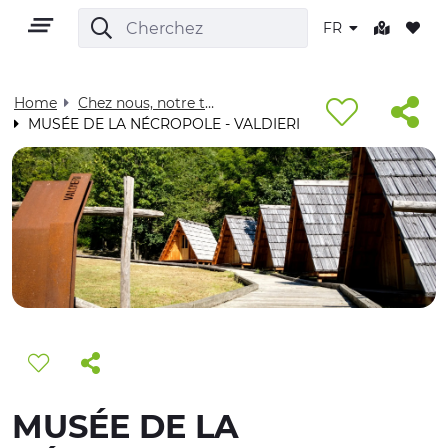
FR
Home
Chez nous, notre territoire - Visit Cuneese
MUSÉE DE LA NÉCROPOLE - VALDIERI
FR
TERRITOIRE
PLEIN AIR
CULTURE
MUSÉE DE LA
NATURE ET BIEN-ÊTRE