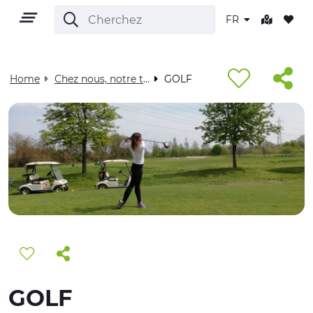
FR
Home
Chez nous, notre territoire - Visit Cuneese
GOLF
FR
TERRITOIRE
PLEIN AIR
CULTURE
GOLF
NATURE ET BIEN-ÊTRE