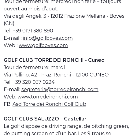
Jour de fermeture: mercredi non férié – toujours
ouvert au mois d’août.
Via degli Angeli, 3 - 12012 Frazione Mellana - Boves
(CN)
Tél. +39 0171 380 890
E-mail :
info@golfboves.com
Web :
www.golfboves.com
GOLF CLUB TORRE DEI RONCHI - Cuneo
Jour de fermeture: mardi
Via Pollino, 42 - Fraz. Ronchi - 12100 CUNEO
Tel. +39 320 037 0224
E-mail:
segreteria@torredeironchi.com
Web:
www.torredeironchi.com
FB:
Asd Torre dei Ronchi Golf Club
GOLF CLUB SALUZZO – Castellar
Le golf dispose de driving range, de pitching green,
de putting screen et d’un bar. Les 9 trous se