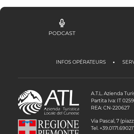
PODCAST
INFOS OPÉRATEURS
SER
A.T.L. Azienda Tur
Partita Iva: IT 02
REA: CN-220627
Via Pascal, 7 (pia
Tel. +39.0171.69021