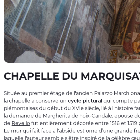
CHAPELLE DU MARQUISAT
Située au premier étage de l'ancien Palazzo Marchionale 
la chapelle a conservé un
cycle pictural
qui compte par
piémontaises du début du XVIe siècle, lié à l'histoire f
la demande de Margherita de Foix-Candale, épouse du 
de
Revello
fut entièrement décorée entre 1516 et 1519
Le mur qui fait face à l'abside est orné d’une grande 
laquelle l'auteur semble s'être inspiré de la célèbre œ