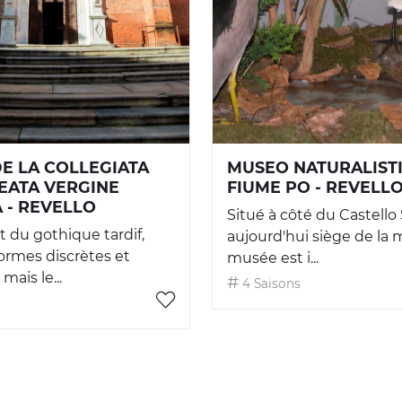
DE LA COLLEGIATA
MUSEO NATURALIST
EATA VERGINE
FIUME PO - REVELL
 - REVELLO
Situé à côté du Castello
st du gothique tardif,
aujourd'hui siège de la ma
ormes discrètes et
musée est i...
mais le...
4 Saisons