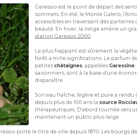
Garessio est le point de départ des senti
sommets. En été, le Monte Galero, l’Anto
accessibles en traversant des parterres 
beauté. En hiver, la neige amène un gra
station Garessio 2000
.
Le plus frappant est sûrement la végétat
forêt a mille significations. Le parfum d
petites
châtaignes
, appelées
Garessine
,
saisonniers, sont à la base d'une écono
disparaître.
Son eau fraîche, légère et pure a rendu 
depuis plus de 100 ans la
source Rocciav
thérapeutiques. D'abord tournée vers un
maintenant un public plus large.
ressio porte le titre de ville depuis 1870. Les bourgs